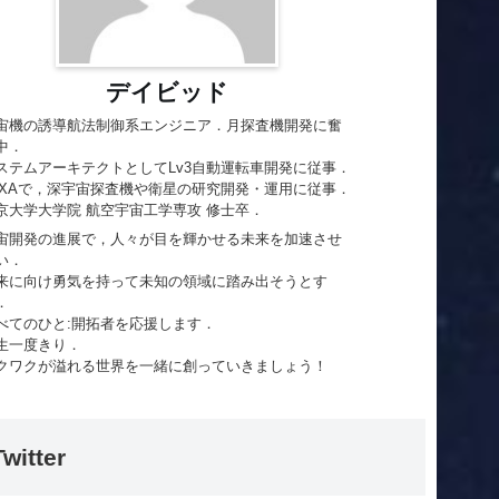
デイビッド
宙機の誘導航法制御系エンジニア．月探査機開発に奮
中．
ステムアーキテクトとしてLv3自動運転車開発に従事．
AXAで，深宇宙探査機や衛星の研究開発・運用に従事．
京大学大学院 航空宇宙工学専攻 修士卒．
宙開発の進展で，人々が目を輝かせる未来を加速させ
い．
来に向け勇気を持って未知の領域に踏み出そうとす
．
べてのひと:開拓者を応援します．
生一度きり．
クワクが溢れる世界を一緒に創っていきましょう！
Twitter