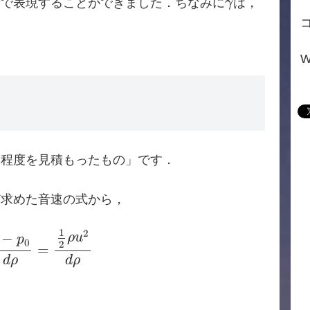
量で表現することができました．ちなみに
は，
γ
W
る程度を見積もったもの」です．
ど求めた音速の式から，
p
0
d
ρ
=
1
2
ρ
u
2
d
ρ
1
2
−
ρ
u
p
0
2
=
d
ρ
d
ρ