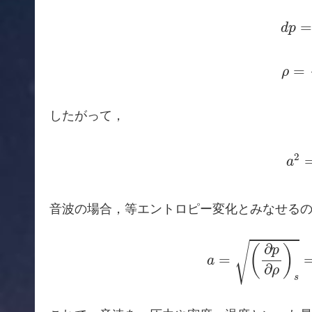
d
p
=
=
d
p
ρ
=
1
=
ρ
したがって，
a
2
=
2
a
音波の場合，等エントロピー変化とみなせる
a
=
(
∂
p
∂
ρ
)
√
∂
(
)
p
=
a
∂
ρ
s