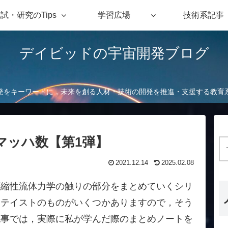
試・研究のTips
学習広場
技術系記事
デイビッドの宇宙開発ブログ
発をキーワードに，未来を創る人材・技術の開発を推進・支援する教育
マッハ数【第1弾】
2021.12.14
2025.02.08
圧縮性流体力学の触りの部分をまとめていくシリ
トテイストのものがいくつかありますので，そう
記事では，実際に私が学んだ際のまとめノートを