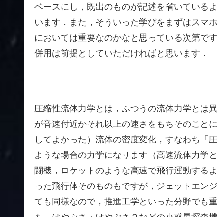
ベースにし，既出のものが記述を省いている
います．また，そういった学びをまずはスマホ
においては重要なのかなと思っている次第で
併用は前提としていただければと思います．
圧縮性流体力学とは，ふつうの流体力学とは
が音速付近かそれ以上の速さをもちそのこと
してよかった）流体の密度変化，すなわち「
ような場合の力学になります（高速流体力学
闘機，ロケットのような高速で飛行運動する
った飛行体そのものもですが，ジェットエン
ても同様なので，推進工学といった分野でも