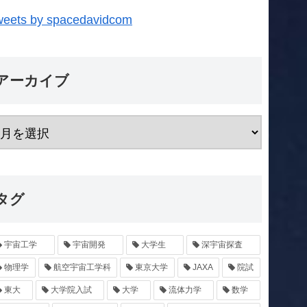
weets by spacedavidcom
アーカイブ
タグ
宇宙工学
宇宙開発
大学生
深宇宙探査
物理学
航空宇宙工学科
東京大学
JAXA
院試
東大
大学院入試
大学
流体力学
数学