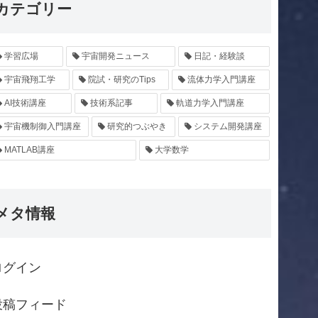
カテゴリー
学習広場
宇宙開発ニュース
日記・経験談
宇宙飛翔工学
院試・研究のTips
流体力学入門講座
AI技術講座
技術系記事
軌道力学入門講座
宇宙機制御入門講座
研究的つぶやき
システム開発講座
MATLAB講座
大学数学
メタ情報
ログイン
投稿フィード