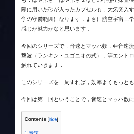
も，はやぶさ・はやぶさ２などの小惑星探査
際に用いた砂が入ったカプセルも，大気突入
学の守備範囲になります．まさに航空宇宙工
感じが魅力かなと思います．
今回のシリーズで，音速とマッハ数，亜音速
撃波（ランキン・ユゴニオの式），等エント
触れていきます．
このシリーズを一周すれば，効率よくもっと
今回は第一回ということで，音速とマッハ数
Contents
[
hide
]
1
音速