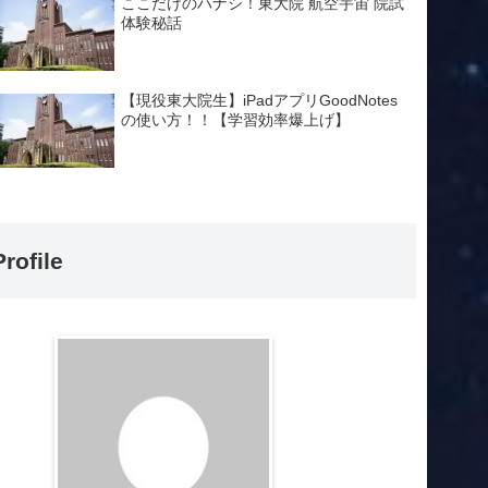
ここだけのハナシ！東大院 航空宇宙 院試
体験秘話
【現役東大院生】iPadアプリGoodNotes
の使い方！！【学習効率爆上げ】
Profile