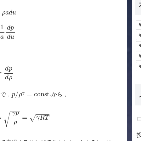
ρ
a
d
u
ρ
a
d
u
a
d
p
d
u
1
d
p
a
d
u
d
p
d
ρ
d
p
=
d
ρ
p
/
ρ
γ
=
c
o
n
s
t
.
/
=
c
o
n
s
t
.
γ
ので，
から，
p
ρ
s
=
γ
p
ρ
=
γ
R
T
γ
p
√
=
=
√
γ
R
T
ρ
γ