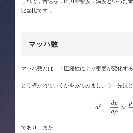
これで，音速を，圧力や密度，温度といった
比熱比です．
マッハ数
マッハ数とは，「圧縮性により密度が変化す
どう導かれていくかをみてみましょう．先ほ
a
2
=
d
p
d
ρ
≈
p
−
p
d
p
2
=
≈
a
d
ρ
であり，また，