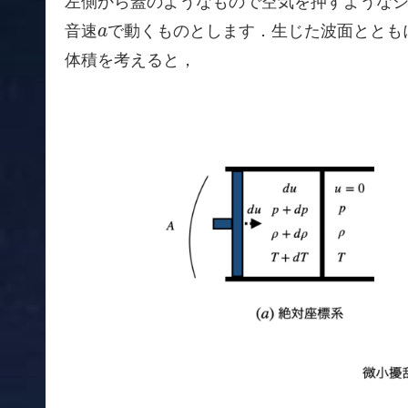
左側から蓋のようなもので空気を押すような
a
音速
で動くものとします．生じた波面ととも
a
体積を考えると，