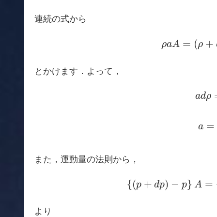
連続の式から
ρ
a
A
=
(
ρ
+
=
(
+
ρ
a
A
ρ
とかけます．よって，
a
d
ρ
a
d
ρ
a
=
ρ
=
a
また，運動量の法則から，
{
(
p
+
d
p
)
−
p
}
A
=
{
(
+
)
−
}
=
p
d
p
p
A
より