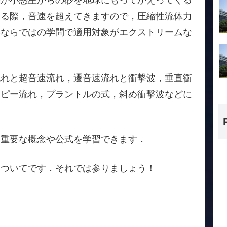
機が小惑星からの砂を地球にもってかえってくる
する際，音速を超えてきますので，圧縮性流体力
学ならではの学問で適用対象がエクストリームな
流れと超音速流れ，遷音速流れと衝撃波，垂直衝
ロピー流れ，プラントルの式，斜め衝撃波などに
も重要な概念や公式を学習できます．
についてです．それでは参りましょう！