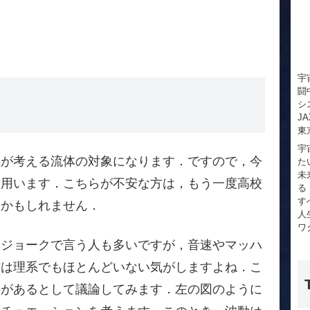
宇
闘
シ
J
東
宇
気が考える流体の対象になります．ですので，今
た
未
を用います．こちらが不安な方は，もう一度高校
る
す
いかもしれません．
人
ワ
てジョークで言う人も多いですが，音速やマッハ
方は理系でもほとんどいない気がしますよね．こ
のがあるとして議論してみます．左の図のように