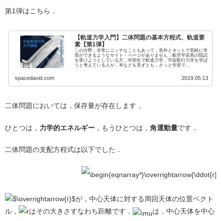
第1弾はこちら．
【軌道力学入門】二体問題の基本方程式、軌道要
素【第1弾】
この分野，非常にニッチなこともあって，意外とネットで気軽に学
習ができるようなサイト・ページがありません．航空宇宙系の院試
を受けようとしている方，学部生で軌道力学，宇宙航行力学を学ぼ
うと考えている人が，本などを見ずとも，さっと学習で...
spacedavid.com
2019.05.13
二体問題においては，保存量が存在します．
ひとつは，
力学的エネルギー
，もうひとつは，
角運動量
です．
二体問題の支配方程式は以下でした．
が，中心天体に対する周回天体の位置ベクト
ル，
はその大きさすなわち距離です．
は，中心天体を中心