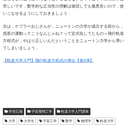
苦しいです．数学的な正当性の理解は後回しでも最悪良いので，使
いこなせるようにしておきましょう．
次は，ケプラーおじさんが，ニュートンの力学が成立する前から，
惑星の運動ってこうなんじゃね？って定式化してたもの＝飛行軌道
方程式が，やはり正しいんだということをニュートン力学から導い
てしまいましょう．
【軌道力学入門】飛行軌道方程式の導出【第3弾】
学習広場
宇宙飛翔工学
軌道力学入門講座
大学
大学生
宇宙工学
数学
物理学
軌道力学