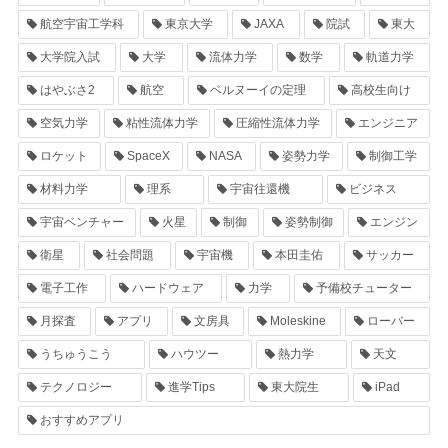
航空宇宙工学科
東京大学
JAXA
院試
東大
大学院入試
大学
流体力学
数学
軌道力学
はやぶさ2
航空
ベルヌーイの定理
高校生向け
空気力学
粘性流体力学
圧縮性流体力学
エンジニア
ロケット
SpaceX
NASA
姿勢力学
制御工学
材料力学
理系
宇宙往還機
ビジネス
宇宙ベンチャー
火星
制御
姿勢制御
エンジン
衛星
社会問題
宇宙機
本田圭佑
サッカー
電子工作
ハードウェア
力学
予備校チューター
月探査
アプリ
文房具
Moleskine
ローバー
うちゅうこう
ハウツー
熱力学
天文
テクノロジー
進学Tips
東大院生
iPad
おすすめアプリ