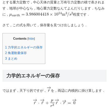
とする重力定数で，中心天体の質量と万有引力定数の積で表されま
す．地球が中心なら，地心重力定数なんてよんだりします．ちなみ
に，
程度です．
さて，この式を用いて，保存量を見つけ出しましょう．
Contents
[
hide
]
1
力学的エネルギーの保存
2
角運動量保存
3
まとめ
力学的エネルギーの保存
ではまず，天下り的ですが，
を，両辺に内積的に掛け算します．