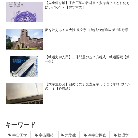
【完全保存版】宇宙工学の教科書・参考書ってどれ使え
ばいいの？？【おすすめ】
夢を叶える！東大院 航空宇宙 院試の勉強法 第3弾 数学
【軌道力学入門】二体問題の基本方程式、軌道要素【第
一弾】
【大学生必見】初めての研究室見学ってどうすればいい
の！？【経験談】
キーワード
宇宙工学
宇宙開発
大学生
深宇宙探査
物理学