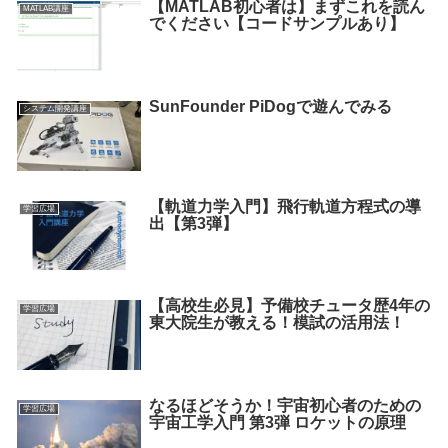
【MATLAB初心者は】まずこれを読ん
MATLAB講座
でください【コードサンプルあり】
SunFounder PiDogで遊んでみる
システム開発講座
【軌道力学入門】飛行軌道方程式の導
学習広場
出【第3弾】
【高校生必見】予備校チュータ歴4年の
学習広場
東大院生が教える！模試の活用法！
なるほどそうか！宇宙初心者のための
学習広場
宇宙工学入門 第3弾 ロケットの原理