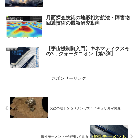
月面探査技術の地形相対航法・障害物
宇宙飛翔工学
回避技術の最新研究動向
【宇宙機制御入門】キネマティクスそ
学習広場
の3，クォータニオン【第3弾】
スポンサーリンク
火星の地下からメタンガス！？キュリ男が発見
慣性モーメントを説明してみる