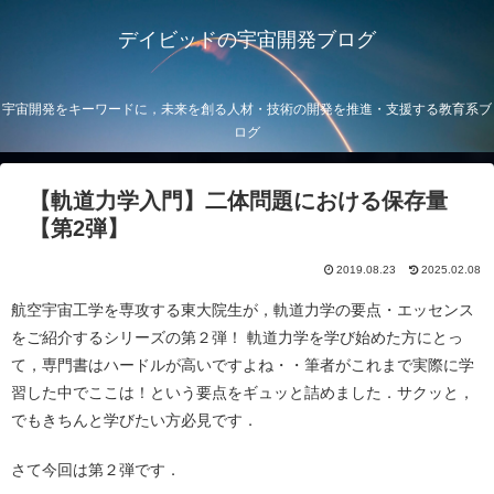
デイビッドの宇宙開発ブログ
宇宙開発をキーワードに，未来を創る人材・技術の開発を推進・支援する教育系ブ
ログ
【軌道力学入門】二体問題における保存量
【第2弾】
2019.08.23
2025.02.08
航空宇宙工学を専攻する東大院生が，軌道力学の要点・エッセンス
をご紹介するシリーズの第２弾！ 軌道力学を学び始めた方にとっ
て，専門書はハードルが高いですよね・・
筆者がこれまで実際に学
習した中でここは！という要点をギュッと詰めました．サクッと，
でもきちんと学びたい方必見です．
さて今回は第２弾です．