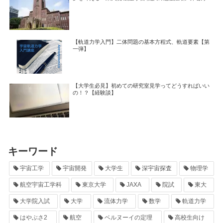
【軌道力学入門】二体問題の基本方程式、軌道要素【第
一弾】
【大学生必見】初めての研究室見学ってどうすればいい
の！？【経験談】
キーワード
宇宙工学
宇宙開発
大学生
深宇宙探査
物理学
航空宇宙工学科
東京大学
JAXA
院試
東大
大学院入試
大学
流体力学
数学
軌道力学
はやぶさ2
航空
ベルヌーイの定理
高校生向け