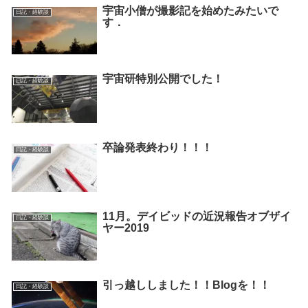
宇宙小僧が撮影記を始めたみたいで
日記・経験談
す．
宇宙研特別公開でした！
日記・経験談
卒論発表終わり！！！
日記・経験談
11月。デイビッドの近況報告オブザイ
日記・経験談
ヤー2019
引っ越ししました！！Blogを！！
日記・経験談