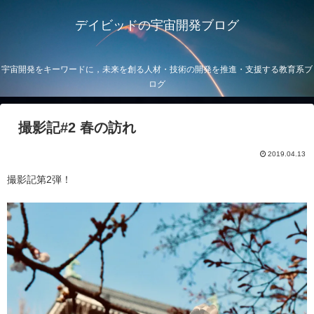
デイビッドの宇宙開発ブログ
宇宙開発をキーワードに，未来を創る人材・技術の開発を推進・支援する教育系ブ
ログ
撮影記#2 春の訪れ
2019.04.13
撮影記第2弾！