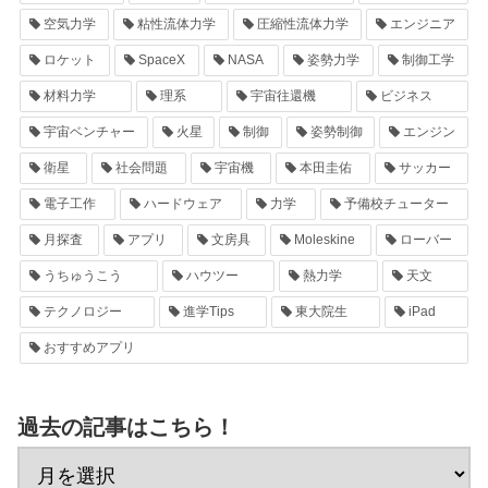
空気力学
粘性流体力学
圧縮性流体力学
エンジニア
ロケット
SpaceX
NASA
姿勢力学
制御工学
材料力学
理系
宇宙往還機
ビジネス
宇宙ベンチャー
火星
制御
姿勢制御
エンジン
衛星
社会問題
宇宙機
本田圭佑
サッカー
電子工作
ハードウェア
力学
予備校チューター
月探査
アプリ
文房具
Moleskine
ローバー
うちゅうこう
ハウツー
熱力学
天文
テクノロジー
進学Tips
東大院生
iPad
おすすめアプリ
過去の記事はこちら！