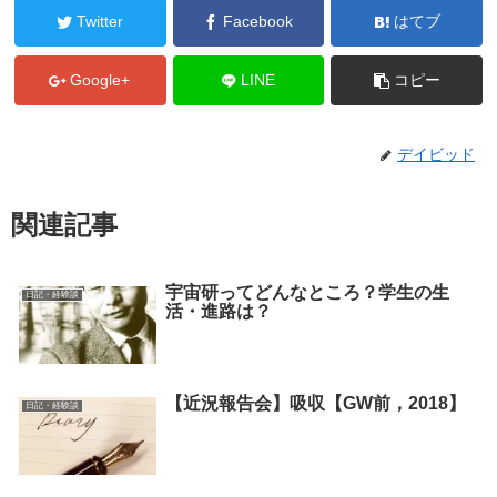
Twitter
Facebook
はてブ
Google+
LINE
コピー
デイビッド
関連記事
宇宙研ってどんなところ？学生の生
日記・経験談
活・進路は？
【近況報告会】吸収【GW前，2018】
日記・経験談