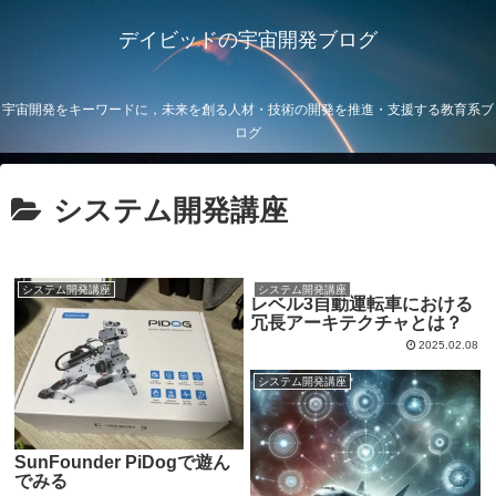
デイビッドの宇宙開発ブログ
宇宙開発をキーワードに，未来を創る人材・技術の開発を推進・支援する教育系ブ
ログ
システム開発講座
システム開発講座
システム開発講座
レベル3自動運転車における
冗長アーキテクチャとは？
2025.02.08
システム開発講座
SunFounder PiDogで遊ん
でみる