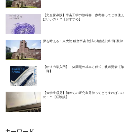
【完全保存版】宇宙工学の教科書・参考書ってどれ使え
ばいいの？？【おすすめ】
夢を叶える！東大院 航空宇宙 院試の勉強法 第3弾 数学
【軌道力学入門】二体問題の基本方程式、軌道要素【第
一弾】
【大学生必見】初めての研究室見学ってどうすればいい
の！？【経験談】
キーワード