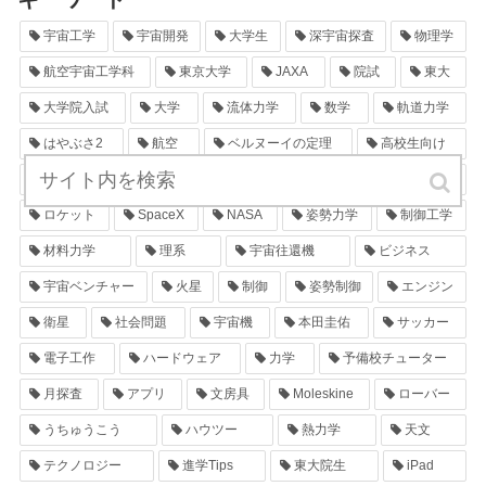
宇宙工学
宇宙開発
大学生
深宇宙探査
物理学
航空宇宙工学科
東京大学
JAXA
院試
東大
大学院入試
大学
流体力学
数学
軌道力学
はやぶさ2
航空
ベルヌーイの定理
高校生向け
空気力学
粘性流体力学
圧縮性流体力学
エンジニア
ロケット
SpaceX
NASA
姿勢力学
制御工学
材料力学
理系
宇宙往還機
ビジネス
宇宙ベンチャー
火星
制御
姿勢制御
エンジン
衛星
社会問題
宇宙機
本田圭佑
サッカー
電子工作
ハードウェア
力学
予備校チューター
月探査
アプリ
文房具
Moleskine
ローバー
うちゅうこう
ハウツー
熱力学
天文
テクノロジー
進学Tips
東大院生
iPad